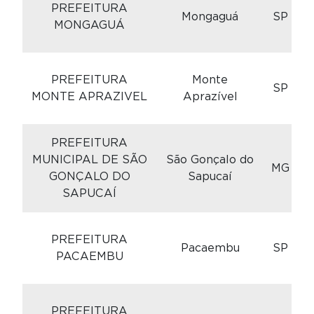
PREFEITURA
Mongaguá
SP
MONGAGUÁ
C
PREFEITURA
Monte
SP
MONTE APRAZIVEL
Aprazível
PREFEITURA
C
MUNICIPAL DE SÃO
São Gonçalo do
MG
GONÇALO DO
Sapucaí
SAPUCAÍ
C
PREFEITURA
Pacaembu
SP
PACAEMBU
C
PREFEITURA