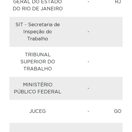
GERAL DO ESTADO
-
RJ
DO RIO DE JANEIRO
SIT - Secretaria de
C
Inspeção do
-
Trabalho
TRIBUNAL
C
SUPERIOR DO
-
TRABALHO
MINISTÉRIO
C
-
PÚBLICO FEDERAL
JUCEG
-
GO