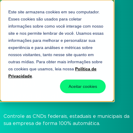
Este site armazena cookies em seu computador.
Esses cookies são usados para coletar
informações sobre como você interage com nosso
site e nos permite lembrar de você. Usamos essas
informações para melhorar e personalizar sua
experiência e para análises e métricas sobre
nossos visitantes, tanto nesse site quanto em
Automação de CND:
outras mídias. Para obter mais informações sobre
os cookies que usamos, leia nossa
Política de
planos a partir de
Privacidade
.
R$ 150
Aceitar cookies
+ taxa de ativação
Controle as CNDs federais, estaduais e municipais da
sua empresa de forma 100% automática.