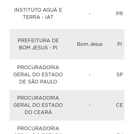
C
INSTITUTO AGUÁ E
-
PR
TERRA - IAT
C
PREFEITURA DE
Bom Jesus
PI
BOM JESUS - PI
PROCURADORIA
C
GERAL DO ESTADO
-
SP
DE SÃO PAULO
PROCURADORIA
C
GERAL DO ESTADO
-
CE
DO CEARÁ
PROCURADORIA
C