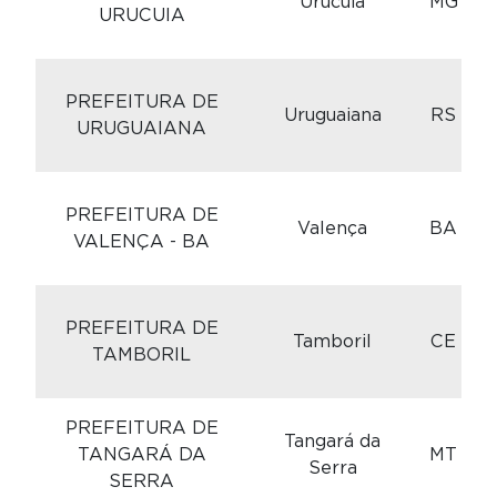
Urucuia
MG
URUCUIA
C
PREFEITURA DE
Uruguaiana
RS
URUGUAIANA
C
PREFEITURA DE
Valença
BA
VALENÇA - BA
C
PREFEITURA DE
Tamboril
CE
TAMBORIL
PREFEITURA DE
C
Tangará da
TANGARÁ DA
MT
Serra
SERRA