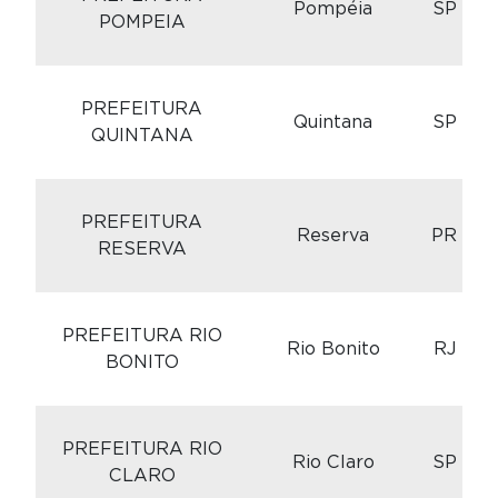
Pompéia
SP
POMPEIA
C
PREFEITURA
Quintana
SP
QUINTANA
C
PREFEITURA
Reserva
PR
RESERVA
C
PREFEITURA RIO
Rio Bonito
RJ
BONITO
C
PREFEITURA RIO
Rio Claro
SP
CLARO