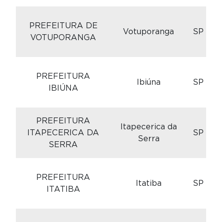
C
PREFEITURA DE
Votuporanga
SP
VOTUPORANGA
C
PREFEITURA
Ibiúna
SP
IBIÚNA
PREFEITURA
C
Itapecerica da
ITAPECERICA DA
SP
Serra
SERRA
C
PREFEITURA
Itatiba
SP
ITATIBA
C