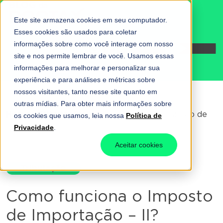
Este site armazena cookies em seu computador.
Esses cookies são usados para coletar
informações sobre como você interage com nosso
Fale conosco
site e nos permite lembrar de você. Usamos essas
informações para melhorar e personalizar sua
experiência e para análises e métricas sobre
nossos visitantes, tanto nesse site quanto em
outras mídias. Para obter mais informações sobre
Home
-
Tributação
-
Como funciona o Imposto de
os cookies que usamos, leia nossa
Política de
Importação – II?
Privacidade
.
Aceitar cookies
Tributação
Como funciona o Imposto
de Importação – II?