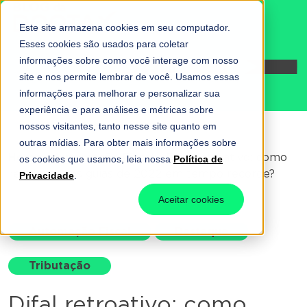
Este site armazena cookies em seu computador.
Esses cookies são usados para coletar
informações sobre como você interage com nosso
Fale conosco
site e nos permite lembrar de você. Usamos essas
informações para melhorar e personalizar sua
experiência e para análises e métricas sobre
nossos visitantes, tanto nesse site quanto em
outras mídias. Para obter mais informações sobre
Home
-
Automação Fiscal
-
Difal retroativo: como
os cookies que usamos, leia nossa
Política de
regularizar as guias de 2022 em tempo recorde?
Privacidade
.
Aceitar cookies
Automação Fiscal
Destaque
Tributação
Difal retroativo: como