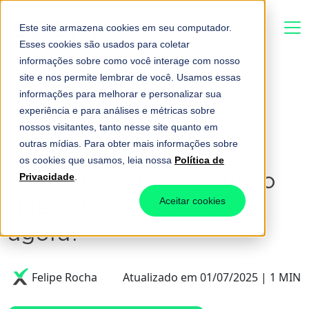
Este site armazena cookies em seu computador.
Esses cookies são usados para coletar
informações sobre como você interage com nosso
site e nos permite lembrar de você. Usamos essas
informações para melhorar e personalizar sua
Home
-
Não encontrei a solução que estou
experiência e para análises e métricas sobre
buscando. E agora?
nossos visitantes, tanto nesse site quanto em
outras mídias. Para obter mais informações sobre
os cookies que usamos, leia nossa
Política de
Não encontrei a solução
Privacidade
.
que estou buscando. E
Aceitar cookies
agora?
Felipe Rocha
Atualizado em 01/07/2025 | 1 MIN