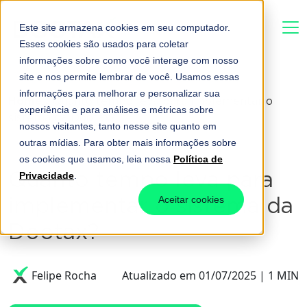
Este site armazena cookies em seu computador.
Esses cookies são usados para coletar
informações sobre como você interage com nosso
site e nos permite lembrar de você. Usamos essas
informações para melhorar e personalizar sua
Home
-
Quanto tempo leva para implementar o
experiência e para análises e métricas sobre
sistema da Dootax?
nossos visitantes, tanto nesse site quanto em
outras mídias. Para obter mais informações sobre
os cookies que usamos, leia nossa
Política de
Quanto tempo leva para
Privacidade
.
implementar o sistema da
Aceitar cookies
Dootax?
Felipe Rocha
Atualizado em 01/07/2025 | 1 MIN