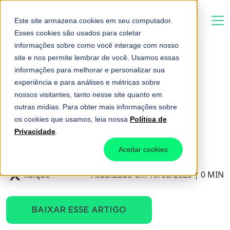
Este site armazena cookies em seu computador.
Esses cookies são usados para coletar
informações sobre como você interage com nosso
site e nos permite lembrar de você. Usamos essas
informações para melhorar e personalizar sua
Home
-
Gestão de certidões – Enterprise
experiência e para análises e métricas sobre
nossos visitantes, tanto nesse site quanto em
outras mídias. Para obter mais informações sobre
Gestão de certidões –
os cookies que usamos, leia nossa
Política de
Privacidade
.
Enterprise
Aceitar cookies
kaique
Atualizado em 19/05/2025 | 0 MIN
BAIXAR ESSE ARTIGO