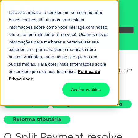
Este site armazena cookies em seu computador.
Esses cookies são usados para coletar
informações sobre como você interage com nosso
Fale conosco
site e nos permite lembrar de você. Usamos essas
informações para melhorar e personalizar sua
experiência e para análises e métricas sobre
nossos visitantes, tanto nesse site quanto em
outras mídias. Para obter mais informações sobre
Home
-
Tributação
-
O Split Payment resolve tudo?
os cookies que usamos, leia nossa
Política de
Talvez não para quem precisa fechar o mês
Privacidade
.
Aceitar cookies
Tributação
Pagamentos de tributos
Reforma tributária
O Split Payment resolve