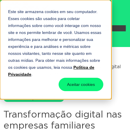
Este site armazena cookies em seu computador.
Esses cookies são usados para coletar
informações sobre como você interage com nosso
Fale conosco
site e nos permite lembrar de você. Usamos essas
informações para melhorar e personalizar sua
experiência e para análises e métricas sobre
nossos visitantes, tanto nesse site quanto em
outras mídias. Para obter mais informações sobre
Home
-
Automação Fiscal
-
Transformação digital
os cookies que usamos, leia nossa
Política de
nas empresas familiares
Privacidade
.
Aceitar cookies
Automação Fiscal
Transformação digital nas
empresas familiares