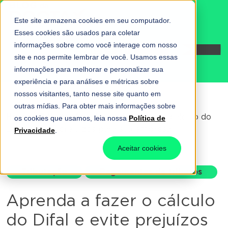
Este site armazena cookies em seu computador.
Esses cookies são usados para coletar
informações sobre como você interage com nosso
Fale conosco
site e nos permite lembrar de você. Usamos essas
informações para melhorar e personalizar sua
experiência e para análises e métricas sobre
nossos visitantes, tanto nesse site quanto em
outras mídias. Para obter mais informações sobre
Home
-
Tributação
-
Aprenda a fazer o cálculo do
os cookies que usamos, leia nossa
Política de
Difal e evite prejuízos para sua empresa
Privacidade
.
Aceitar cookies
Tributação
Pagamentos de tributos
Aprenda a fazer o cálculo
do Difal e evite prejuízos