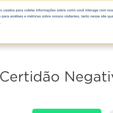
REFORMA TRI
COMPLIANCE
PARCEIROS
o usados para coletar informações sobre como você interage com nos
A DOOTAX
 para análises e métricas sobre nossos visitantes, tanto nesse site q
e
.
x
-
O que é Certidão Negativa de Débito?
Certidão Negati