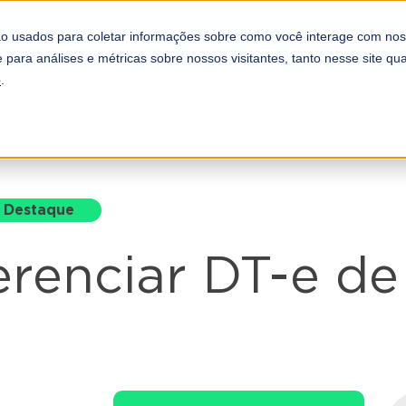
REFORMA TRI
COMPLIANCE
PARCEIROS
o usados para coletar informações sobre como você interage com nos
A DOOTAX
 para análises e métricas sobre nossos visitantes, tanto nesse site q
e
.
omo gerenciar DT-e de forma simples?
Destaque
renciar DT-e de