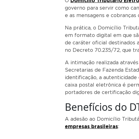
O
Domicílio Tributário Eletr
governo para servir como can
e as mensagens e cobranças o
Na prática, o Domicílio Tribut
em formato digital em que s
de caráter oficial destinados 
no Decreto 70.235/72, que tra
A intimação realizada através
Secretarias de Fazenda Estadua
identificação, a autenticidad
caixa postal eletrônica é per
portadores de certificação dig
Benefícios do D
A adesão ao Domicílio Tributá
empresas brasileiras
: