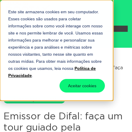
Este site armazena cookies em seu computador.
Esses cookies são usados para coletar
informações sobre como você interage com nosso
Fale conosco
site e nos permite lembrar de você. Usamos essas
informações para melhorar e personalizar sua
experiência e para análises e métricas sobre
nossos visitantes, tanto nesse site quanto em
outras mídias. Para obter mais informações sobre
Home
-
Automação Fiscal
-
Emissor de Difal: faça
os cookies que usamos, leia nossa
Política de
um tour guiado pela automação da Dootax
Privacidade
.
Aceitar cookies
Automação Fiscal
Emissor de Difal: faça um
tour guiado pela