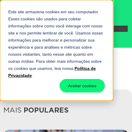
Este site armazena cookies em seu computador.
Esses cookies são usados para coletar
informações sobre como você interage com nosso
Fale conosco
site e nos permite lembrar de você. Usamos essas
informações para melhorar e personalizar sua
experiência e para análises e métricas sobre
nossos visitantes, tanto nesse site quanto em
Home
-
Gestão de certidões
-
Página 2
outras mídias. Para obter mais informações sobre
os cookies que usamos, leia nossa
Política de
Gestão de certidões
Privacidade
.
Aceitar cookies
MAIS
POPULARES