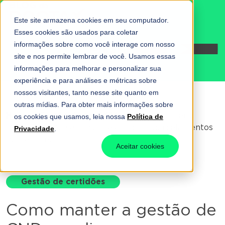
Este site armazena cookies em seu computador.
Esses cookies são usados para coletar
informações sobre como você interage com nosso
Fale conosco
site e nos permite lembrar de você. Usamos essas
informações para melhorar e personalizar sua
experiência e para análises e métricas sobre
nossos visitantes, tanto nesse site quanto em
outras mídias. Para obter mais informações sobre
Home
-
Gestão de certidões
-
Como manter a
os cookies que usamos, leia nossa
Política de
gestão de CND em dia mesmo com parcelamentos
Privacidade
.
da Reforma
Aceitar cookies
Gestão de certidões
Como manter a gestão de