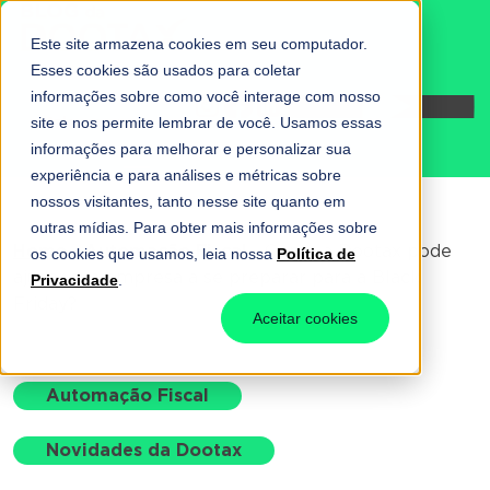
Este site armazena cookies em seu computador.
Esses cookies são usados para coletar
informações sobre como você interage com nosso
Fale conosco
site e nos permite lembrar de você. Usamos essas
informações para melhorar e personalizar sua
experiência e para análises e métricas sobre
nossos visitantes, tanto nesse site quanto em
outras mídias. Para obter mais informações sobre
Home
-
Automação Fiscal
-
Como a Dootax pode
os cookies que usamos, leia nossa
Política de
ajudar sua empresa a se preparar para a Black
Privacidade
.
Friday?
Aceitar cookies
Automação Fiscal
Novidades da Dootax