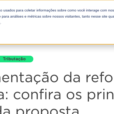
REFORMA TRI
COMPLIANCE
PARCEIROS
o usados para coletar informações sobre como você interage com nos
A DOOTAX
 para análises e métricas sobre nossos visitantes, tanto nesse site q
e
.
Regulamentação da reforma tributária: confira os princ
Tributação
entação da ref
a: confira os pri
da proposta