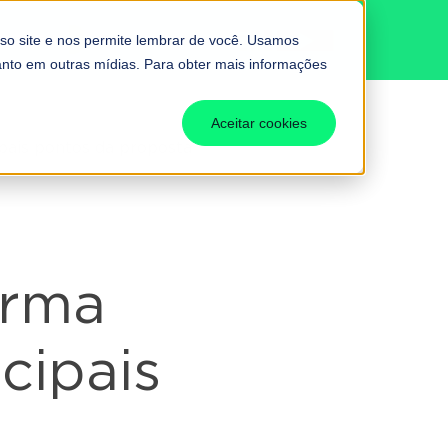
BUTÁRIA
Fale conosco
so site e nos permite lembrar de você. Usamos
uanto em outras mídias. Para obter mais informações
Aceitar cookies
ipais pontos da proposta
orma
ncipais