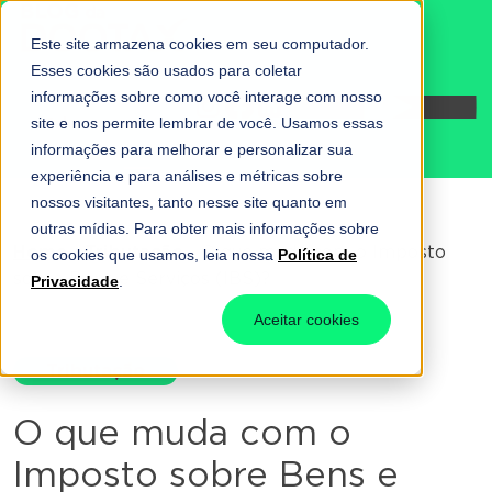
Este site armazena cookies em seu computador.
Esses cookies são usados para coletar
informações sobre como você interage com nosso
Fale conosco
site e nos permite lembrar de você. Usamos essas
informações para melhorar e personalizar sua
experiência e para análises e métricas sobre
nossos visitantes, tanto nesse site quanto em
outras mídias. Para obter mais informações sobre
Home
-
Tributação
-
O que muda com o Imposto
os cookies que usamos, leia nossa
Política de
sobre Bens e Serviços (IBS)?
Privacidade
.
Aceitar cookies
Tributação
O que muda com o
Imposto sobre Bens e