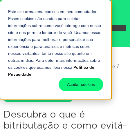
Este site armazena cookies em seu computador.
Esses cookies são usados para coletar
informações sobre como você interage com nosso
Fale conosco
site e nos permite lembrar de você. Usamos essas
informações para melhorar e personalizar sua
experiência e para análises e métricas sobre
nossos visitantes, tanto nesse site quanto em
outras mídias. Para obter mais informações sobre
Home
-
Novidades da Dootax
-
Descubra o que é
os cookies que usamos, leia nossa
Política de
bitributação e como evitá-la
Privacidade
.
Aceitar cookies
Novidades da Dootax
Descubra o que é
bitributação e como evitá-