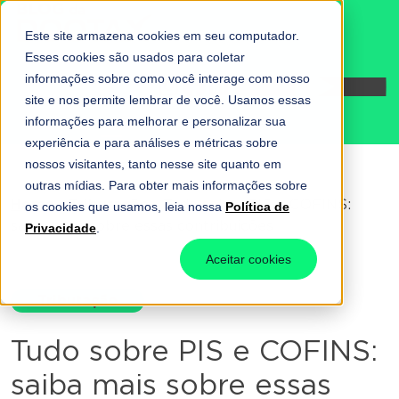
Este site armazena cookies em seu computador.
Esses cookies são usados para coletar
informações sobre como você interage com nosso
Fale conosco
site e nos permite lembrar de você. Usamos essas
informações para melhorar e personalizar sua
experiência e para análises e métricas sobre
nossos visitantes, tanto nesse site quanto em
outras mídias. Para obter mais informações sobre
Home
-
Tributação
-
Tudo sobre PIS e COFINS:
os cookies que usamos, leia nossa
Política de
saiba mais sobre essas contribuições
Privacidade
.
Aceitar cookies
Tributação
Tudo sobre PIS e COFINS:
saiba mais sobre essas