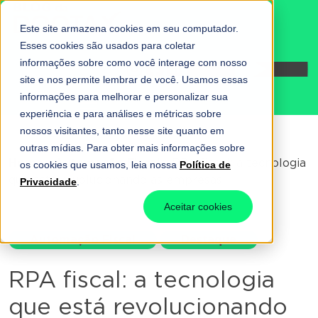
Este site armazena cookies em seu computador.
Esses cookies são usados para coletar
informações sobre como você interage com nosso
Fale conosco
site e nos permite lembrar de você. Usamos essas
informações para melhorar e personalizar sua
experiência e para análises e métricas sobre
nossos visitantes, tanto nesse site quanto em
outras mídias. Para obter mais informações sobre
Home
-
Automação Fiscal
-
RPA fiscal: a tecnologia
os cookies que usamos, leia nossa
Política de
que está revolucionando as empresas
Privacidade
.
Aceitar cookies
Automação Fiscal
Destaque
RPA fiscal: a tecnologia
que está revolucionando