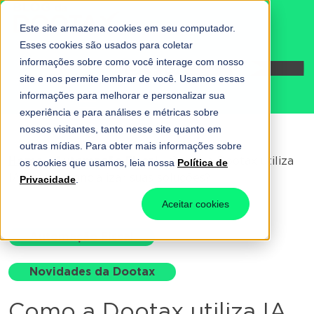
Este site armazena cookies em seu computador.
Esses cookies são usados para coletar
informações sobre como você interage com nosso
Fale conosco
site e nos permite lembrar de você. Usamos essas
informações para melhorar e personalizar sua
experiência e para análises e métricas sobre
nossos visitantes, tanto nesse site quanto em
outras mídias. Para obter mais informações sobre
Home
-
Automação Fiscal
-
Como a Dootax utiliza
os cookies que usamos, leia nossa
Política de
IA para potencializar suas soluções?
Privacidade
.
Aceitar cookies
Automação Fiscal
Novidades da Dootax
Como a Dootax utiliza IA