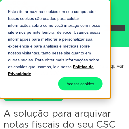
Este site armazena cookies em seu computador.
Esses cookies são usados para coletar
informações sobre como você interage com nosso
Fale conosco
site e nos permite lembrar de você. Usamos essas
informações para melhorar e personalizar sua
experiência e para análises e métricas sobre
nossos visitantes, tanto nesse site quanto em
outras mídias. Para obter mais informações sobre
Home
-
Automação Fiscal
-
A solução para arquivar
os cookies que usamos, leia nossa
Política de
notas fiscais do seu CSC com segurança
Privacidade
.
Aceitar cookies
Automação Fiscal
A solução para arquivar
notas fiscais do seu CSC