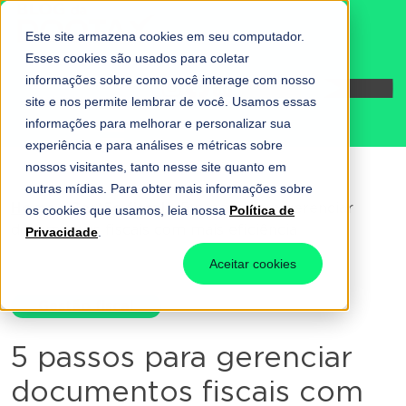
Este site armazena cookies em seu computador.
Esses cookies são usados para coletar
informações sobre como você interage com nosso
Fale conosco
site e nos permite lembrar de você. Usamos essas
informações para melhorar e personalizar sua
experiência e para análises e métricas sobre
nossos visitantes, tanto nesse site quanto em
outras mídias. Para obter mais informações sobre
Home
-
Gestão fiscal
-
5 passos para gerenciar
os cookies que usamos, leia nossa
Política de
documentos fiscais com mais eficiência
Privacidade
.
Aceitar cookies
Gestão fiscal
5 passos para gerenciar
documentos fiscais com