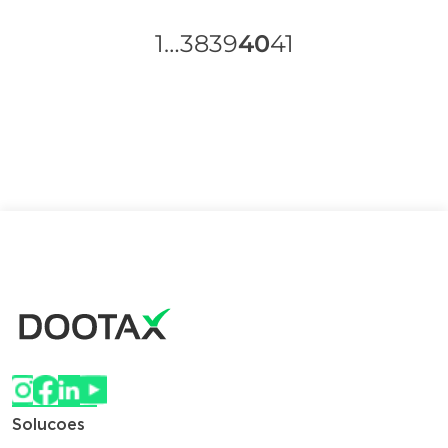
1
…
38
39
40
41
Solucoes