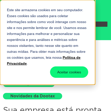
Este site armazena cookies em seu computador.
Esses cookies são usados para coletar
informações sobre como você interage com nosso
Fale conosco
site e nos permite lembrar de você. Usamos essas
informações para melhorar e personalizar sua
experiência e para análises e métricas sobre
nossos visitantes, tanto nesse site quanto em
outras mídias. Para obter mais informações sobre
Home
-
Automação Fiscal
-
Sua empresa está
os cookies que usamos, leia nossa
Política de
pronta para a Black Friday?
Privacidade
.
Aceitar cookies
Automação Fiscal
Novidades da Dootax
Sua empresa está pronta