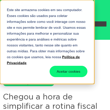
Este site armazena cookies em seu computador.
Esses cookies são usados para coletar
informações sobre como você interage com nosso
Fale conosco
site e nos permite lembrar de você. Usamos essas
informações para melhorar e personalizar sua
experiência e para análises e métricas sobre
nossos visitantes, tanto nesse site quanto em
outras mídias. Para obter mais informações sobre
Home
-
Automação Fiscal
-
Chegou a hora de
os cookies que usamos, leia nossa
Política de
simplificar a rotina fiscal
Privacidade
.
Aceitar cookies
Automação Fiscal
Chegou a hora de
simplificar a rotina fiscal