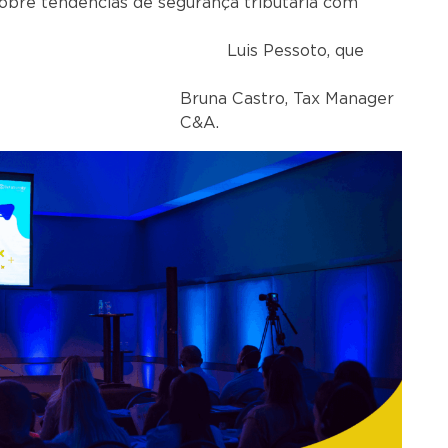
bre tendências de segurança tributária com
uis Pessoto, que
astro, Tax Manager
C&A.