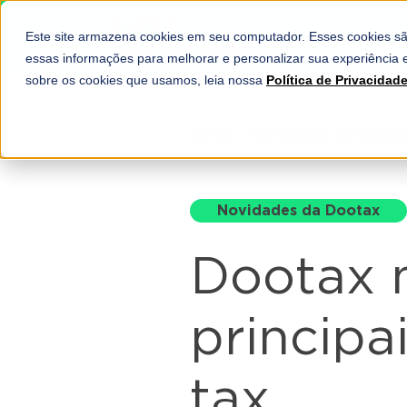
Este site armazena cookies em seu computador. Esses cookies sã
SOLUÇÕES
essas informações para melhorar e personalizar sua experiência e
sobre os cookies que usamos, leia nossa
Política de Privacidad
Home
-
Novidades da Doota
Novidades da Dootax
Dootax 
principa
tax