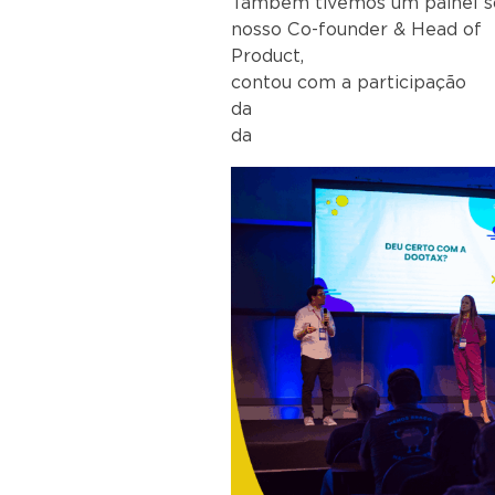
Também tivemos um painel so
nosso Co-founder & Head of
Product, L
contou com a participação
da Bruna C
da 