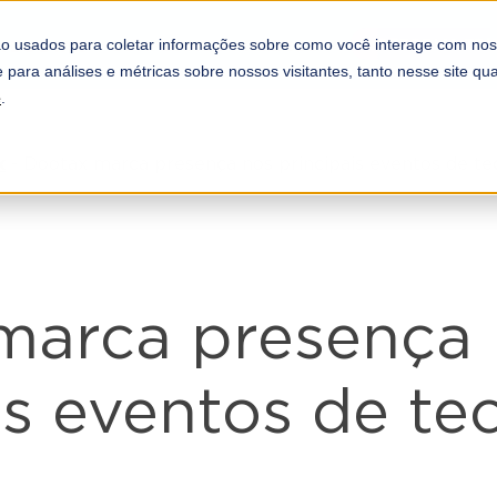
REFORMA TRI
COMPLIANCE
PARCEIROS
o usados para coletar informações sobre como você interage com nos
A DOOTAX
 para análises e métricas sobre nossos visitantes, tanto nesse site q
e
.
x
-
Dootax marca presença nos principais eventos de tec
marca presença
is eventos de te