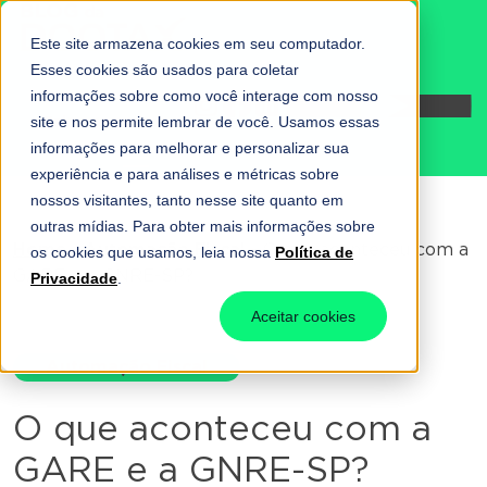
Este site armazena cookies em seu computador.
Esses cookies são usados para coletar
informações sobre como você interage com nosso
Fale conosco
site e nos permite lembrar de você. Usamos essas
informações para melhorar e personalizar sua
experiência e para análises e métricas sobre
nossos visitantes, tanto nesse site quanto em
outras mídias. Para obter mais informações sobre
Home
-
Automação Fiscal
-
O que aconteceu com a
os cookies que usamos, leia nossa
Política de
GARE e a GNRE-SP?
Privacidade
.
Aceitar cookies
Automação Fiscal
O que aconteceu com a
GARE e a GNRE-SP?