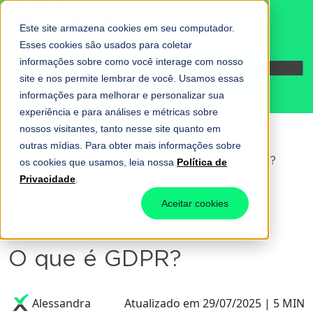
Este site armazena cookies em seu computador.
Esses cookies são usados para coletar
informações sobre como você interage com nosso
Fale conosco
site e nos permite lembrar de você. Usamos essas
informações para melhorar e personalizar sua
experiência e para análises e métricas sobre
nossos visitantes, tanto nesse site quanto em
outras mídias. Para obter mais informações sobre
Home
-
Novidades da Dootax
-
O que é GDPR?
os cookies que usamos, leia nossa
Política de
Privacidade
.
Aceitar cookies
Novidades da Dootax
O que é GDPR?
Alessandra
Atualizado em 29/07/2025 | 5 MIN