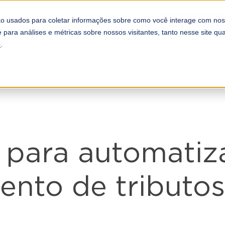
REFORMA TRI
COMPLIANCE
PARCEIROS
o usados para coletar informações sobre como você interage com nos
A DOOTAX
 para análises e métricas sobre nossos visitantes, tanto nesse site q
e
.
 razões para automatizar o recolhimento de tributos n
 para automatiz
ento de tributos