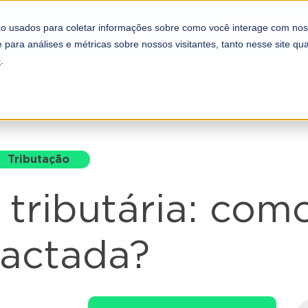
REFORMA TRI
COMPLIANCE
PARCEIROS
o usados para coletar informações sobre como você interage com nos
A DOOTAX
 para análises e métricas sobre nossos visitantes, tanto nesse site q
e
.
Reforma tributária: como a indústria será impactada?
Tributação
tributária: como
pactada?