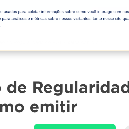
REFORMA TRI
COMPLIANCE
PARCEIROS
o usados para coletar informações sobre como você interage com nos
A DOOTAX
 para análises e métricas sobre nossos visitantes, tanto nesse site q
e
.
ão de Regularidade do FGTS: saiba como emitir
o de Regularida
omo emitir