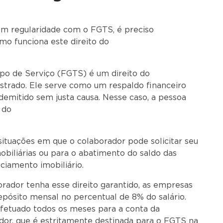
em regularidade com o FGTS, é preciso
o funciona este direito do
lhador.
po de Serviço (FGTS) é um direito do
istrado. Ele serve como um respaldo financeiro
demitido sem justa causa. Nesse caso, a pessoa
 do
rato.
situações em que o colaborador pode solicitar seu
obiliárias ou para o abatimento do saldo das
ciamento imobiliário.
orador tenha esse direito garantido, as empresas
epósito mensal no percentual de 8% do salário.
fetuado todos os meses para a conta da
ador, que é estritamente destinada para o FGTS na