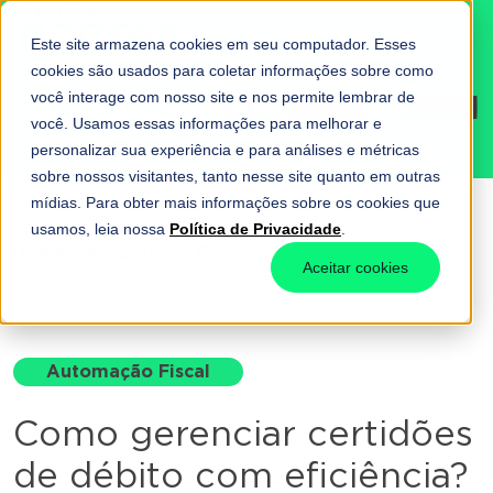
Este site armazena cookies em seu computador. Esses
cookies são usados para coletar informações sobre como
você interage com nosso site e nos permite lembrar de
Fale conosco
você. Usamos essas informações para melhorar e
personalizar sua experiência e para análises e métricas
sobre nossos visitantes, tanto nesse site quanto em outras
mídias. Para obter mais informações sobre os cookies que
usamos, leia nossa
Política de Privacidade
.
Home
-
Automação Fiscal
-
Como gerenciar
Aceitar cookies
certidões de débito com eficiência?
Automação Fiscal
Como gerenciar certidões
de débito com eficiência?