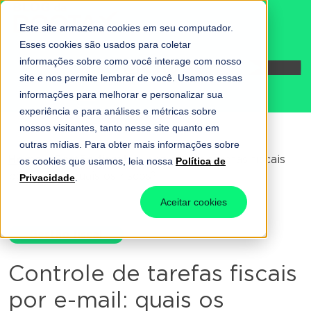
Este site armazena cookies em seu computador.
Esses cookies são usados para coletar
informações sobre como você interage com nosso
Fale conosco
site e nos permite lembrar de você. Usamos essas
informações para melhorar e personalizar sua
experiência e para análises e métricas sobre
nossos visitantes, tanto nesse site quanto em
outras mídias. Para obter mais informações sobre
Home
-
Gestão fiscal
-
Controle de tarefas fiscais
os cookies que usamos, leia nossa
Política de
por e-mail: quais os riscos?
Privacidade
.
Aceitar cookies
Gestão fiscal
Controle de tarefas fiscais
por e-mail: quais os