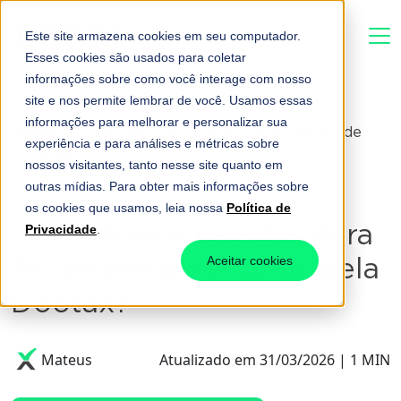
Este site armazena cookies em seu computador.
Esses cookies são usados para coletar
informações sobre como você interage com nosso
site e nos permite lembrar de você. Usamos essas
informações para melhorar e personalizar sua
Home
-
Como funciona a Captura Automática de
experiência e para análises e métricas sobre
notas pela Dootax?
nossos visitantes, tanto nesse site quanto em
outras mídias. Para obter mais informações sobre
os cookies que usamos, leia nossa
Política de
Como funciona a Captura
Privacidade
.
Automática de notas pela
Aceitar cookies
Dootax?
Mateus
Atualizado em 31/03/2026 | 1 MIN