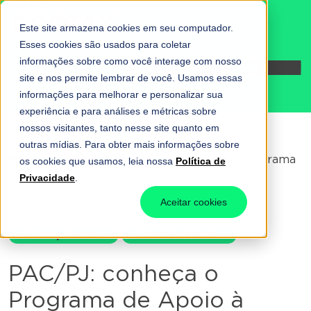
Este site armazena cookies em seu computador.
Esses cookies são usados para coletar
informações sobre como você interage com nosso
Fale conosco
site e nos permite lembrar de você. Usamos essas
informações para melhorar e personalizar sua
experiência e para análises e métricas sobre
nossos visitantes, tanto nesse site quanto em
outras mídias. Para obter mais informações sobre
Home
-
Compliance
-
PAC/PJ: conheça o Programa
os cookies que usamos, leia nossa
Política de
de Apoio à Conformidade Tributária
Privacidade
.
Aceitar cookies
Compliance
Gestão fiscal
PAC/PJ: conheça o
Programa de Apoio à