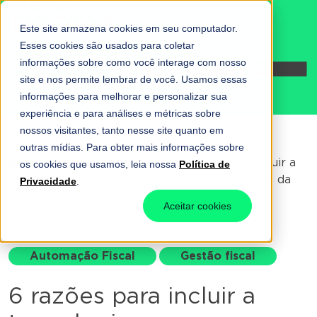
Este site armazena cookies em seu computador.
Esses cookies são usados para coletar
informações sobre como você interage com nosso
Fale conosco
site e nos permite lembrar de você. Usamos essas
informações para melhorar e personalizar sua
experiência e para análises e métricas sobre
nossos visitantes, tanto nesse site quanto em
outras mídias. Para obter mais informações sobre
Home
-
Automação Fiscal
-
6 razões para incluir a
os cookies que usamos, leia nossa
Política de
tecnologia no seu planejamento de orçamento da
Privacidade
.
área fiscal
Aceitar cookies
Automação Fiscal
Gestão fiscal
6 razões para incluir a