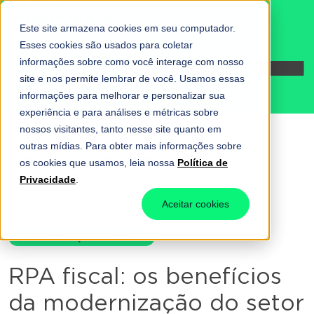
Este site armazena cookies em seu computador.
Esses cookies são usados para coletar
informações sobre como você interage com nosso
Fale conosco
site e nos permite lembrar de você. Usamos essas
informações para melhorar e personalizar sua
experiência e para análises e métricas sobre
nossos visitantes, tanto nesse site quanto em
outras mídias. Para obter mais informações sobre
Home
-
Automação Fiscal
-
RPA fiscal: os
os cookies que usamos, leia nossa
Política de
benefícios da modernização do setor fiscal
Privacidade
.
Aceitar cookies
Automação Fiscal
RPA fiscal: os benefícios
da modernização do setor