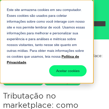
Este site armazena cookies em seu computador.
Esses cookies são usados para coletar
informações sobre como você interage com nosso
Fale conosco
site e nos permite lembrar de você. Usamos essas
informações para melhorar e personalizar sua
experiência e para análises e métricas sobre
nossos visitantes, tanto nesse site quanto em
outras mídias. Para obter mais informações sobre
Home
-
Gestão fiscal
-
Tributação no marketplace:
os cookies que usamos, leia nossa
Política de
como funciona?
Privacidade
.
Aceitar cookies
Gestão fiscal
Tributação
Tributação no
marketplace: como