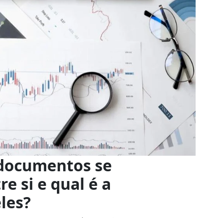
 documentos se
e si e qual é a
les?