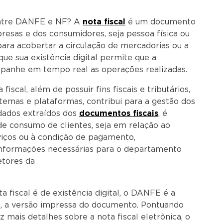
entre DANFE e NF? A
nota fiscal
é um documento
resas e dos consumidores, seja pessoa física ou
a para acobertar a circulação de mercadorias ou a
que sua existência digital permite que a
mpanhe em tempo real as operações realizadas.
iscal, além de possuir fins fiscais e tributários,
stemas e plataformas, contribui para a gestão dos
 dados extraídos dos
documentos fiscais
, é
 de consumo de clientes, seja em relação ao
iços ou à condição de pagamento,
 informações necessárias para o departamento
etores da
esa.
a fiscal é de existência digital, o DANFE é a
ja, a versão impressa do documento. Pontuando
az mais detalhes sobre a nota fiscal eletrônica, o