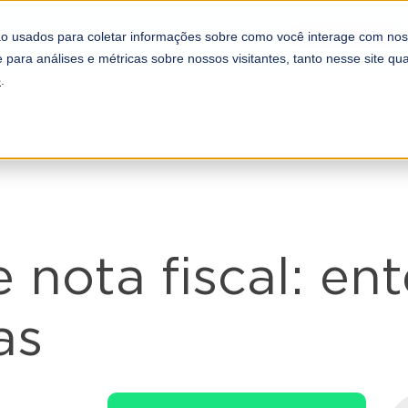
REFORMA TRI
COMPLIANCE
PARCEIROS
o usados para coletar informações sobre como você interage com nos
A DOOTAX
 para análises e métricas sobre nossos visitantes, tanto nesse site q
e
.
e nota fiscal: entenda as diferenças
nota fiscal: en
as