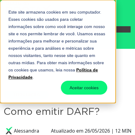
Este site armazena cookies em seu computador.
Esses cookies são usados para coletar
informações sobre como você interage com nosso
Fale conosco
site e nos permite lembrar de você. Usamos essas
informações para melhorar e personalizar sua
experiência e para análises e métricas sobre
nossos visitantes, tanto nesse site quanto em
outras mídias. Para obter mais informações sobre
Home
-
Tributação
-
Como emitir DARF?
os cookies que usamos, leia nossa
Política de
Privacidade
.
Aceitar cookies
Tributação
Como emitir DARF?
Alessandra
Atualizado em 26/05/2026 | 12 MIN