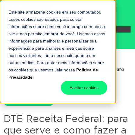
Este site armazena cookies em seu computador.
Esses cookies são usados para coletar
informações sobre como você interage com nosso
Fale conosco
site e nos permite lembrar de você. Usamos essas
informações para melhorar e personalizar sua
experiência e para análises e métricas sobre
nossos visitantes, tanto nesse site quanto em
outras mídias. Para obter mais informações sobre
Home
-
Gestão fiscal
-
DTE Receita Federal: para
os cookies que usamos, leia nossa
Política de
que serve e como fazer a adesão?
Privacidade
.
Aceitar cookies
Gestão fiscal
DTE Receita Federal: para
que serve e como fazer a