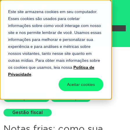
Este site armazena cookies em seu computador.
Esses cookies são usados para coletar
informações sobre como você interage com nosso
Fale conosco
site e nos permite lembrar de você. Usamos essas
informações para melhorar e personalizar sua
experiência e para análises e métricas sobre
nossos visitantes, tanto nesse site quanto em
outras mídias. Para obter mais informações sobre
Home
-
Compliance
-
Notas frias: como sua
os cookies que usamos, leia nossa
Política de
empresa pode se precaver?
Privacidade
.
Aceitar cookies
Compliance
Destaque
Gestão fiscal
Notas frias: como sua