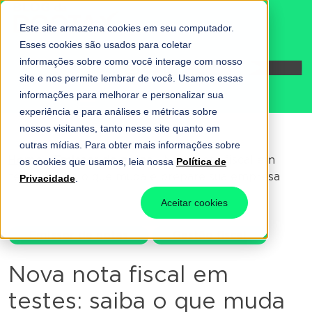
Este site armazena cookies em seu computador.
Esses cookies são usados para coletar
informações sobre como você interage com nosso
Fale conosco
site e nos permite lembrar de você. Usamos essas
informações para melhorar e personalizar sua
experiência e para análises e métricas sobre
nossos visitantes, tanto nesse site quanto em
outras mídias. Para obter mais informações sobre
Home
-
Emissor de notas
-
Nova nota fiscal em
os cookies que usamos, leia nossa
Política de
testes: saiba o que muda e prepare sua empresa
Privacidade
.
Aceitar cookies
Emissor de notas
Gestão fiscal
Nova nota fiscal em
testes: saiba o que muda