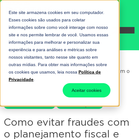
Este site armazena cookies em seu computador.
Esses cookies são usados para coletar
informações sobre como você interage com nosso
Fale conosco
site e nos permite lembrar de você. Usamos essas
informações para melhorar e personalizar sua
experiência e para análises e métricas sobre
nossos visitantes, tanto nesse site quanto em
outras mídias. Para obter mais informações sobre
Home
-
Gestão fiscal
-
Como evitar fraudes com o
os cookies que usamos, leia nossa
Política de
planejamento fiscal e tributário?
Privacidade
.
Aceitar cookies
Gestão fiscal
Tributação
Como evitar fraudes com
o planejamento fiscal e