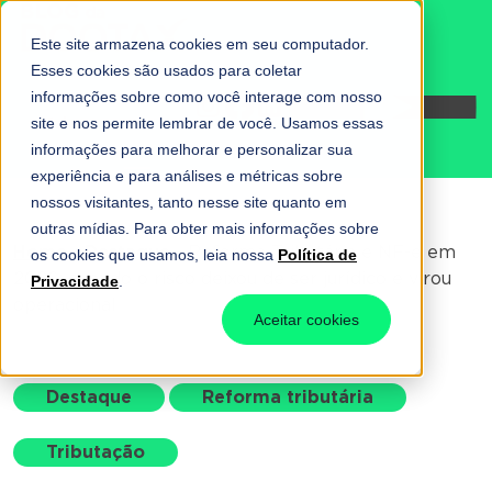
Este site armazena cookies em seu computador.
Esses cookies são usados para coletar
informações sobre como você interage com nosso
Fale conosco
site e nos permite lembrar de você. Usamos essas
informações para melhorar e personalizar sua
experiência e para análises e métricas sobre
nossos visitantes, tanto nesse site quanto em
outras mídias. Para obter mais informações sobre
Home
-
Destaque
-
Reforma Tributária e NF-e em
os cookies que usamos, leia nossa
Política de
2026: quando o risco deixou de ser jurídico e virou
Privacidade
.
operacional
Aceitar cookies
Destaque
Reforma tributária
Tributação