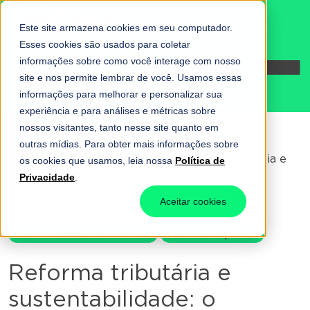
Este site armazena cookies em seu computador.
Esses cookies são usados para coletar
informações sobre como você interage com nosso
Fale conosco
site e nos permite lembrar de você. Usamos essas
informações para melhorar e personalizar sua
experiência e para análises e métricas sobre
nossos visitantes, tanto nesse site quanto em
outras mídias. Para obter mais informações sobre
Home
-
Reforma tributária
-
Reforma tributária e
os cookies que usamos, leia nossa
Política de
sustentabilidade: o desafio para o Brasil
Privacidade
.
Aceitar cookies
Reforma tributária
Tributação
Reforma tributária e
sustentabilidade: o