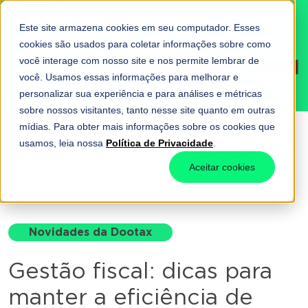
Este site armazena cookies em seu computador. Esses
cookies são usados para coletar informações sobre como
você interage com nosso site e nos permite lembrar de
Fale conosco
você. Usamos essas informações para melhorar e
personalizar sua experiência e para análises e métricas
sobre nossos visitantes, tanto nesse site quanto em outras
mídias. Para obter mais informações sobre os cookies que
usamos, leia nossa
Política de Privacidade
.
Home
-
Novidades da Dootax
-
Gestão fiscal: dicas
Aceitar cookies
para manter a eficiência de uma empresa
Novidades da Dootax
Gestão fiscal: dicas para
manter a eficiência de