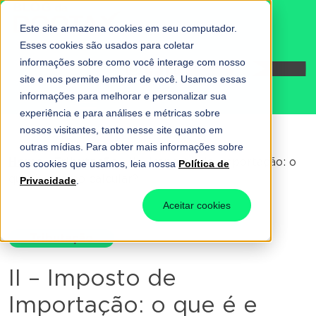
Este site armazena cookies em seu computador.
Esses cookies são usados para coletar
informações sobre como você interage com nosso
Fale conosco
site e nos permite lembrar de você. Usamos essas
informações para melhorar e personalizar sua
experiência e para análises e métricas sobre
nossos visitantes, tanto nesse site quanto em
outras mídias. Para obter mais informações sobre
Home
-
Tributação
-
II – Imposto de Importação: o
os cookies que usamos, leia nossa
Política de
que é e como calcular?
Privacidade
.
Aceitar cookies
Tributação
II – Imposto de
Importação: o que é e